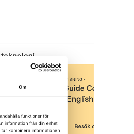
teknologi
BRUKSANVISNING -
User Guide Control-IQ
Om
com
sw7.6 English
andahålla funktioner för
n information från din enhet
här
Besök och ladda ner hä
 tur kombinera informationen