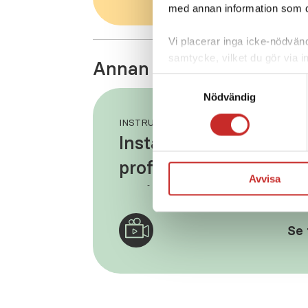
med annan information som du 
Vi placerar inga icke-nödvändi
samtycke, vilket du gör via i
Annan information om Co
nedre vänstra hörnet av din 
Samtyckesval
nödvändiga för webbplatsens 
Nödvändig
vår personuppgiftspolicy
.
INSTRUKTIONSFILM -
Inställningar personlig
profil i din Tandem t:s
Avvisa
X2 insulinpump
Se 