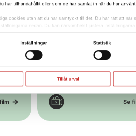
har tillhandahållit eller som de har samlat in när du har använt 
ga cookies utan att du har samtyckt till det. Du har rätt att när s
nställningarna nedan. Du kan närsomhelst justera inställningarna
ntrol-IQ-teknologi
skärm. Väljer du att inte ge ditt samtycke kommer vi enbart pla
funktion. För mer information om cookies och vår personuppgif
Inställningar
Statistik
INSTRUKTIONSFILM -
Skapa ny personlig profi
lim
din Tandem t:slim X2
Tillåt urval
insulinpump
film
Se f