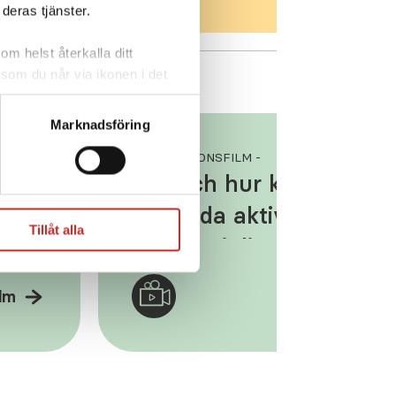
deras tjänster.
om helst återkalla ditt
 som du når via ikonen i det
cera cookies som är
tshantering,
se
Marknadsföring
INSTRUKTIONSFILM -
l i
När och hur kan du
använda aktivitetsprofil
Tillåt alla
Träning i din Tandem t:s
X2 insulinpump
ilm
Se fil