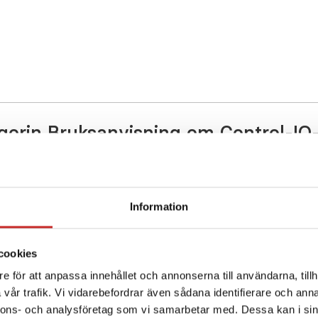
gorin Bruksanvisning om Control-IQ-
BRUKSANVISNING - 360 SIDOR
Control-IQ-teknologi
Information
andem
mjukvara 7.7 och Dex
cookies
G6 & G7
e för att anpassa innehållet och annonserna till användarna, tillh
vår trafik. Vi vidarebefordrar även sådana identifierare och anna
 här
Besök och ladda ner 
nnons- och analysföretag som vi samarbetar med. Dessa kan i sin