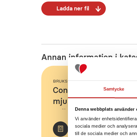
Ladda ner fil
Annan information i kate
BRUKSANVISNING - 408 SIDOR
Control-IQ-teknologi
Samtycke
mjukvara 7.8.1 och T
Denna webbplats använder 
t:slim mobile app
Vi använder enhetsidentifierar
sociala medier och analysera 
Besök och ladda ner
till de sociala medier och a