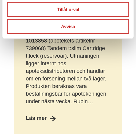
Uppdatering om
tillgänglighet av reservoar
Tillåt urval
Apoteksdistributören har just nu
Avvisa
leveransutmaningar på artikel
1013858 (apotekets artikelnr
739068) Tandem t:slim Cartridge
t:lock (reservoar). Utmaningen
ligger internt hos
apoteksdistributören och handlar
om en försening mellan två lager.
Produkten beräknas vara
beställningsbar för apoteken igen
under nästa vecka. Rubin…
Läs mer