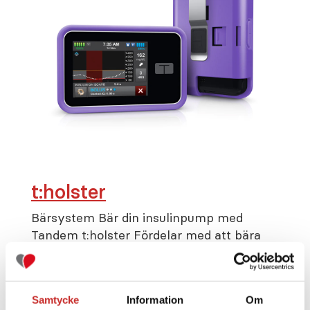
t:holster
Bärsystem Bär din insulinpump med
Tandem t:holster Fördelar med att bära
pumpen i t:holster Tandem t:holster är ett
modellanpassat skal i plast med en 360
graders roterande och fjädrande klämma.
Samtycke
Information
Om
Med den roterande klämman kan man