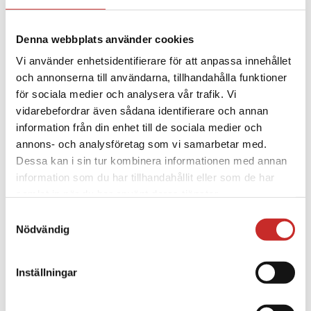
bära pumpen vertikalt eller horisontellt,
och det sitter på ett säkert sätt…
Read
Denna webbplats använder cookies
More
Vi använder enhetsidentifierare för att anpassa innehållet
och annonserna till användarna, tillhandahålla funktioner
för sociala medier och analysera vår trafik. Vi
vidarebefordrar även sådana identifierare och annan
information från din enhet till de sociala medier och
annons- och analysföretag som vi samarbetar med.
Dessa kan i sin tur kombinera informationen med annan
information som du har tillhandahållit eller som de har
samlat in när du har använt deras tjänster.
Samtyckesval
Vi placerar inga icke-nödvändiga cookies utan att du har
Nödvändig
samtyckt till det. Du har rätt att när som helst återkalla
ditt samtycke, vilket du gör via inställningarna nedan. Du
Inställningar
kan närsomhelst justera inställningarna som du når via
ikonen i det nedre vänstra hörnet av din skärm. Väljer du
att inte ge ditt samtycke kommer vi enbart placera