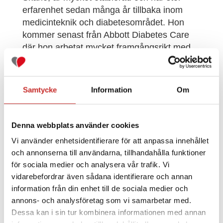
erfarenhet sedan många år tillbaka inom
medicinteknik och diabetesområdet. Hon
kommer senast från Abbott Diabetes Care
där hon arbetat mycket framgångsrikt med
bland annat Libre under de senaste 7 åren i
både östra och södra Sverige. Linn har
också sedan tidigare en gedigen bakgrund
Samtycke
Information
Om
från läkemedelsindustrin efter cirka 10 år i
Australien där hon arbetade med läkemedel
mot bland annat kronisk obstruktiv
Denna webbplats använder cookies
lungsjukdom, hypertoni och diabetes.
Vi använder enhetsidentifierare för att anpassa innehållet
Rekryteringen av Linn innebär att vi kraftfullt
och annonserna till användarna, tillhandahålla funktioner
förstärker vår sälj, utbildnings och
för sociala medier och analysera vår trafik. Vi
servicefunktion i Södra Sverige för att klara
vidarebefordrar även sådana identifierare och annan
den mycket stora efterfrågan vi ser av
information från din enhet till de sociala medier och
annons- och analysföretag som vi samarbetar med.
insulinpumpssystemet Tandem t:slim X2™
Dessa kan i sin tur kombinera informationen med annan
med både Basal-IQ- och Control-IQ-