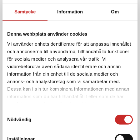
Samtycke
Information
Om
Denna webbplats använder cookies
Vi använder enhetsidentifierare för att anpassa innehållet
Annan information i kategorin Snabbguide
och annonserna till användarna, tillhandahålla funktioner
om Other languages
för sociala medier och analysera vår trafik. Vi
vidarebefordrar även sådana identifierare och annan
information från din enhet till de sociala medier och
SNABBGUIDE -
annons- och analysföretag som vi samarbetar med.
Traveling with Tandem pump
Dessa kan i sin tur kombinera informationen med annan
information som du har tillhandahållit eller som de har
samlat in när du har använt deras tjänster.
Samtyckesval
Vi placerar inga icke-nödvändiga cookies utan att du har
Nödvändig
Besök och ladda
samtyckt till det. Du har rätt att när som helst återkalla
ner här
ditt samtycke, vilket du gör via inställningarna nedan. Du
Inställningar