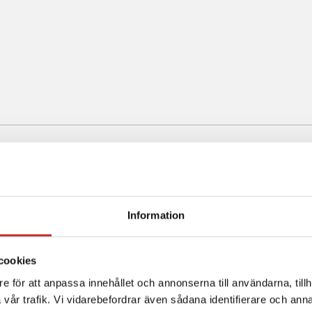
egorin Snabbguide om Tandem Sourc
SNABBGUIDE - 2 SIDOR
Information
Så kommer du igång 
Tandem Source
cookies
e för att anpassa innehållet och annonserna till användarna, tillh
vår trafik. Vi vidarebefordrar även sådana identifierare och anna