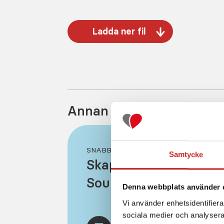
Ladda ner fil
Annan information i kat
SNABBGUIDE - 2 SIDOR
Samtycke
Skapa konto i Tandem
Source
Denna webbplats använder 
Vi använder enhetsidentifierar
sociala medier och analysera 