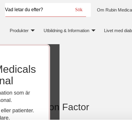
Sök
Om Rubin Medica
Produkter
Utbildning & Information
Livet med dia
Medicals
nal
mation som är
onal.
th Correction Factor
eller patienter.
dare.