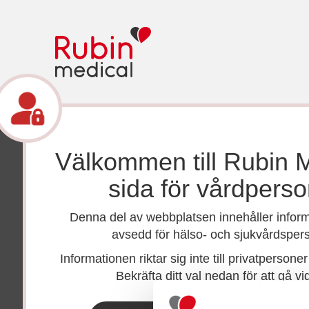
Välkommen till Rubin 
sida för vårdperso
Broschyr
Denna del av webbplatsen innehåller infor
2 pages
avsedd för hälso- och sjukvårdspers
Improved Outcomes wi
Informationen riktar sig inte till privatpersoner 
Bekräfta ditt val nedan för att gå vi