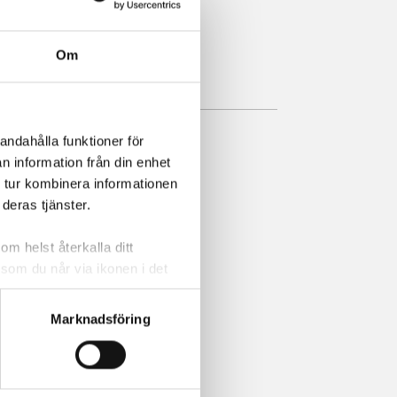
Om
andahålla funktioner för
n information från din enhet
 tur kombinera informationen
deras tjänster.
om helst återkalla ditt
 som du når via ikonen i det
cera cookies som är
tshantering,
se
Marknadsföring