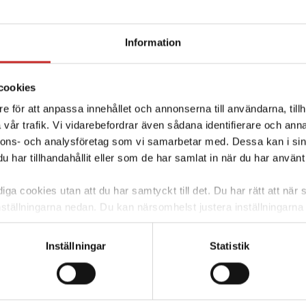
nal
Information
cookies
e för att anpassa innehållet och annonserna till användarna, tillh
vår trafik. Vi vidarebefordrar även sådana identifierare och anna
nnons- och analysföretag som vi samarbetar med. Dessa kan i sin
har tillhandahållit eller som de har samlat in när du har använt 
m G7-
ga cookies utan att du har samtyckt till det. Du har rätt att när s
nställningarna nedan. Du kan närsomhelst justera inställningarna
skärm. Väljer du att inte ge ditt samtycke kommer vi enbart pla
funktion. För mer information om cookies och vår personuppgif
Inställningar
Statistik
film