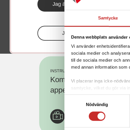
Ladda ner fil
Jag är hälso- och sjukvårdsperso
Samtycke
eller
Jag är privatperson / patient
Denna webbplats använder 
Vi använder enhetsidentifierar
Annan information
sociala medier och analysera 
till de sociala medier och a
med annan information som du 
INSTRUKTIONSFILM -
Kom igång med Dexco
Vi placerar inga icke-nödvändi
samtycke, vilket du gör via i
appen
nedre vänstra hörnet av din 
Samtyckesval
nödvändiga för webbplatsens 
Nödvändig
vår personuppgiftspolicy
.
Se 