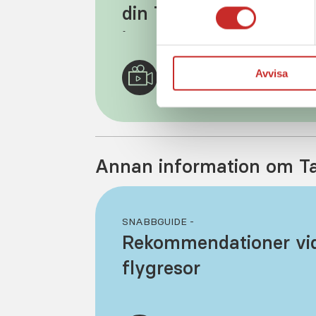
vår personuppgiftspolicy
.
din Tandem t:slim X2
insulinpump
Avvisa
Se 
Annan information om Ta
SNABBGUIDE -
Rekommendationer vi
flygresor