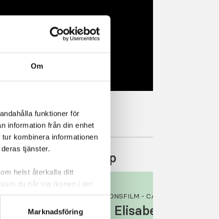
Om
andahålla funktioner för
n information från din enhet
 tur kombinera informationen
deras tjänster.
slim X2 insulinpump
om helst återkalla ditt
 som du når via ikonen i det
INSTRUKTIONSFILM - CA 9 MIN
cera cookies som är
andem
Dietist Elisabeth Jellery
tshantering,
se
Marknadsföring