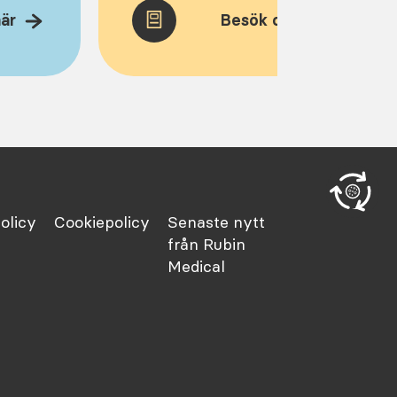
här
Besök och ladda ner hä
olicy
Cookiepolicy
Senaste nytt
från Rubin
Medical