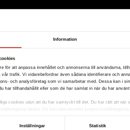
Information
cookies
e för att anpassa innehållet och annonserna till användarna, tillh
vår trafik. Vi vidarebefordrar även sådana identifierare och anna
nnons- och analysföretag som vi samarbetar med. Dessa kan i sin
har tillhandahållit eller som de har samlat in när du har använt 
gorin Instruktionsfilm om Tandem t:
ga cookies utan att du har samtyckt till det. Du har rätt att när s
nställningarna nedan. Du kan närsomhelst justera inställningarna
INSTRUKTIONSFILM -
skärm. Väljer du att inte ge ditt samtycke kommer vi enbart pla
nd om
Stoppa insulin i din T
funktion. För mer information om cookies och vår personuppgif
Inställningar
Statistik