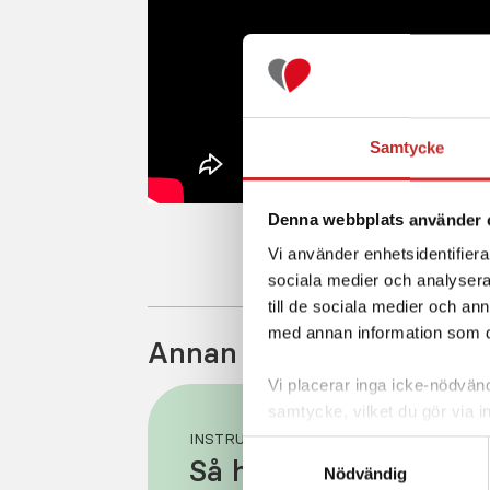
Samtycke
Denna webbplats använder 
Vi använder enhetsidentifierar
sociala medier och analysera 
till de sociala medier och a
med annan information som du 
Annan information i kate
Vi placerar inga icke-nödvändi
samtycke, vilket du gör via i
INSTRUKTIONSFILM -
nedre vänstra hörnet av din 
Samtyckesval
Så här tar du bäst ha
nödvändiga för webbplatsens 
Nödvändig