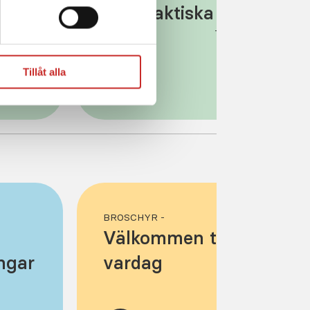
ger praktiska tips för
fredagsmys, lördagsgod
och knasiga kurvor
Tillåt alla
ilm
Se fil
BROSCHYR -
Välkommen till en enkla
ngar
vardag