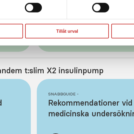
t:slim X2 insulinpump
Tillåt urval
film
Se f
ndem t:slim X2 insulinpump
SNABBGUIDE -
d
Rekommendationer vid
medicinska undersökni