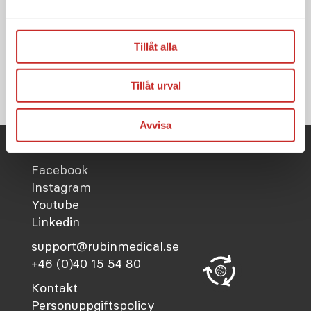
Besök och ladda
ner här
Tillåt alla
Tillåt urval
Avvisa
Facebook
Instagram
Youtube
Linkedin
support@rubinmedical.se
+46 (0)40 15 54 80
Kontakt
Personuppgiftspolicy