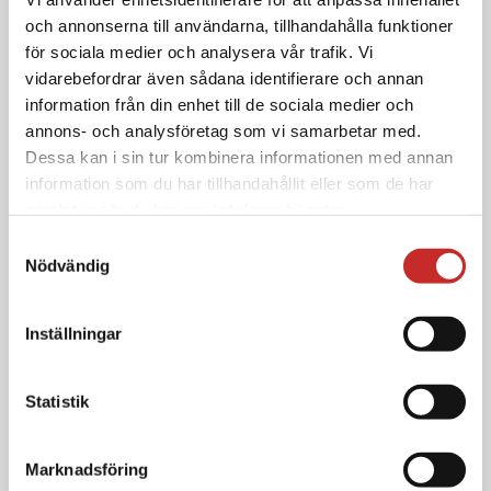
och annonserna till användarna, tillhandahålla funktioner
G7 app
för sociala medier och analysera vår trafik. Vi
vidarebefordrar även sådana identifierare och annan
information från din enhet till de sociala medier och
annons- och analysföretag som vi samarbetar med.
Se film
Dessa kan i sin tur kombinera informationen med annan
information som du har tillhandahållit eller som de har
samlat in när du har använt deras tjänster.
Samtyckesval
Vi placerar inga icke-nödvändiga cookies utan att du har
Nödvändig
Annan information om Dexcom G7 CGM
samtyckt till det. Du har rätt att när som helst återkalla
ditt samtycke, vilket du gör via inställningarna nedan. Du
Inställningar
kan närsomhelst justera inställningarna som du når via
SNABBGUIDE -
ikonen i det nedre vänstra hörnet av din skärm. Väljer du
Kom igång med Dexcom Follow
att inte ge ditt samtycke kommer vi enbart placera
Statistik
cookies som är nödvändiga för webbplatsens funktion.
För mer information om cookies och vår
Marknadsföring
personuppgiftshantering,
se vår personuppgiftspolicy
.