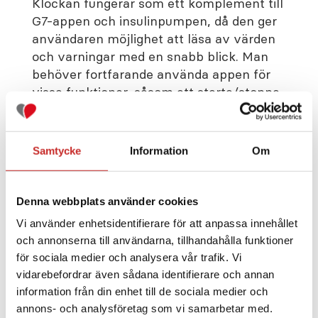
Klockan fungerar som ett komplement till
G7-appen och insulinpumpen, då den ger
användaren möjlighet att läsa av värden
och varningar med en snabb blick. Man
behöver fortfarande använda appen för
vissa funktioner, såsom att starta/stoppa
sensorsessioner eller dela data med
följare, men överlag innebär
uppdateringen en frihet för användaren
Samtycke
Information
Om
att temporärt kunna lägga telefonen åt
sidan och samtidigt känna en trygghet i
att man kontinuerligt får viktig
Denna webbplats använder cookies
information om värden och larm.
Vi använder enhetsidentifierare för att anpassa innehållet
och annonserna till användarna, tillhandahålla funktioner
för sociala medier och analysera vår trafik. Vi
vidarebefordrar även sådana identifierare och annan
information från din enhet till de sociala medier och
annons- och analysföretag som vi samarbetar med.